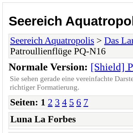
Seereich Aquatropol
Seereich Aquatropolis
>
Das La
Patroullienflüge PQ-N16
Normale Version:
[Shield] 
Sie sehen gerade eine vereinfachte Darst
richtiger Formatierung.
Seiten:
1
2
3
4
5
6
7
Luna La Forbes