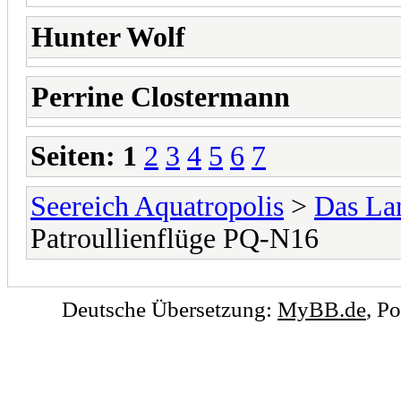
Hunter Wolf
Perrine Clostermann
Seiten:
1
2
3
4
5
6
7
Seereich Aquatropolis
>
Das La
Patroullienflüge PQ-N16
Deutsche Übersetzung:
MyBB.de
, P