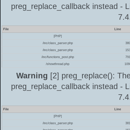
preg_replace_callback instead - L
7.4
File
Line
[PHP]
/inc/class_parser.php
38
/inc/class_parser.php
15
/inc/functions_post.php
79
/showthread.php
109
Warning
[2] preg_replace(): The
preg_replace_callback instead - L
7.4
File
Line
[PHP]
/inc/class_parser.php
38