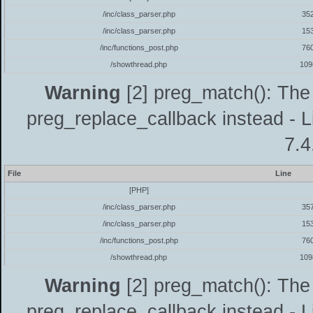
/inc/class_parser.php
35
/inc/class_parser.php
15
/inc/functions_post.php
76
/showthread.php
109
Warning
[2] preg_match(): The 
preg_replace_callback instead - L
7.4
File
Line
[PHP]
/inc/class_parser.php
35
/inc/class_parser.php
15
/inc/functions_post.php
76
/showthread.php
109
Warning
[2] preg_match(): The 
preg_replace_callback instead - L