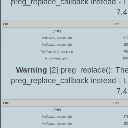
preg_replace_callback instead - L
7.4
File
Line
[PHP]
/inc/class_parser.php
37
/inc/class_parser.php
15
/inc/functions_post.php
79
/showthread.php
109
Warning
[2] preg_replace(): The
preg_replace_callback instead - L
7.4
File
Line
[PHP]
/inc/class_parser.php
37
/inc/class_parser.php
15