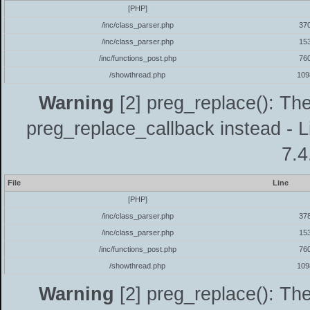
[PHP]
/inc/class_parser.php
37
/inc/class_parser.php
15
/inc/functions_post.php
76
/showthread.php
109
Warning
[2] preg_replace(): The
preg_replace_callback instead - L
7.4
File
Line
[PHP]
/inc/class_parser.php
37
/inc/class_parser.php
15
/inc/functions_post.php
76
/showthread.php
109
Warning
[2] preg_replace(): The