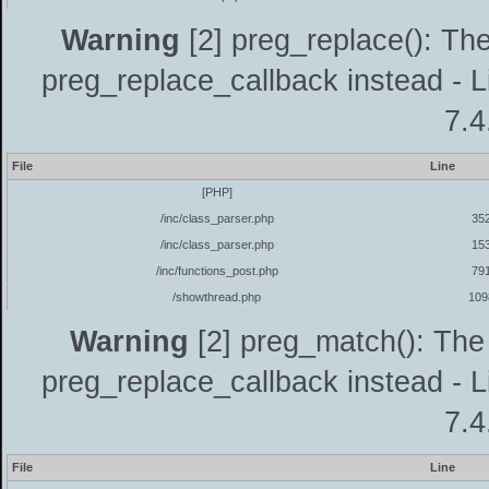
Warning
[2] preg_replace(): The
preg_replace_callback instead - L
7.4
File
Line
[PHP]
/inc/class_parser.php
35
/inc/class_parser.php
15
/inc/functions_post.php
79
/showthread.php
109
Warning
[2] preg_match(): The 
preg_replace_callback instead - L
7.4
File
Line