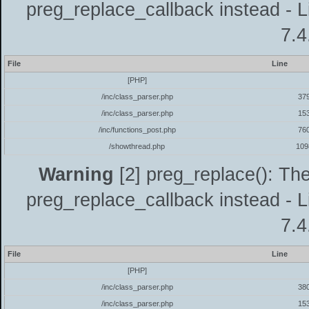
preg_replace_callback instead - L
7.4
File
Line
[PHP]
/inc/class_parser.php
37
/inc/class_parser.php
15
/inc/functions_post.php
76
/showthread.php
109
Warning
[2] preg_replace(): The
preg_replace_callback instead - L
7.4
File
Line
[PHP]
/inc/class_parser.php
38
/inc/class_parser.php
15