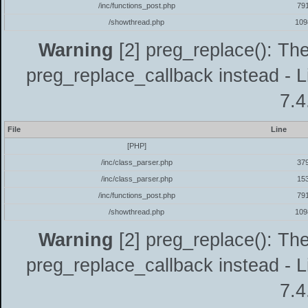
/inc/functions_post.php
79
/showthread.php
109
Warning
[2] preg_replace(): The
preg_replace_callback instead - L
7.4
File
Line
[PHP]
/inc/class_parser.php
37
/inc/class_parser.php
15
/inc/functions_post.php
79
/showthread.php
109
Warning
[2] preg_replace(): The
preg_replace_callback instead - L
7.4