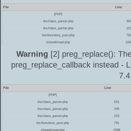
File
Line
[PHP]
/inc/class_parser.php
38
/inc/class_parser.php
15
/inc/functions_post.php
76
/showthread.php
109
Warning
[2] preg_replace(): The
preg_replace_callback instead - L
7.4
File
Line
[PHP]
/inc/class_parser.php
631
/inc/class_parser.php
345
/inc/class_parser.php
153
/inc/functions_post.php
791
/showthread.php
1098