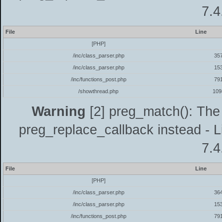
7.4
File
Line
[PHP]
/inc/class_parser.php
35
/inc/class_parser.php
15
/inc/functions_post.php
79
/showthread.php
109
Warning
[2] preg_match(): The 
preg_replace_callback instead - L
7.4
File
Line
[PHP]
/inc/class_parser.php
36
/inc/class_parser.php
15
/inc/functions_post.php
79