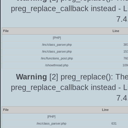
preg_replace_callback instead - L
7.4
File
Line
[PHP]
/inc/class_parser.php
38
/inc/class_parser.php
15
/inc/functions_post.php
76
/showthread.php
109
Warning
[2] preg_replace(): The
preg_replace_callback instead - L
7.4
File
Line
[PHP]
/inc/class_parser.php
631