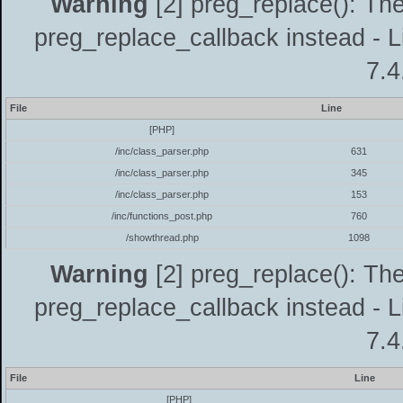
Warning
[2] preg_replace(): The
preg_replace_callback instead - L
7.4
File
Line
[PHP]
/inc/class_parser.php
631
/inc/class_parser.php
345
/inc/class_parser.php
153
/inc/functions_post.php
760
/showthread.php
1098
Warning
[2] preg_replace(): The
preg_replace_callback instead - L
7.4
File
Line
[PHP]