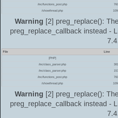
/inc/functions_post.php
76
/showthread.php
109
Warning
[2] preg_replace(): The
preg_replace_callback instead - L
7.4
File
Line
[PHP]
/inc/class_parser.php
38
/inc/class_parser.php
15
/inc/functions_post.php
76
/showthread.php
109
Warning
[2] preg_replace(): The
preg_replace_callback instead - L
7.4