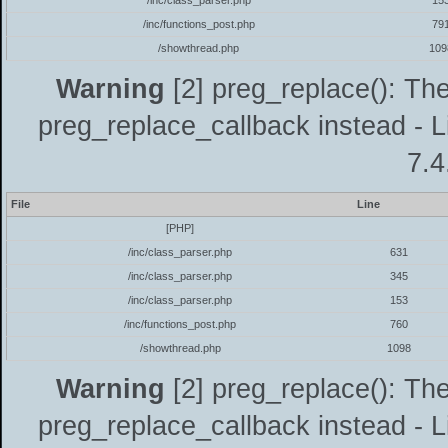
/inc/class_parser.php
15
/inc/functions_post.php
79
/showthread.php
109
Warning
[2] preg_replace(): The
preg_replace_callback instead - L
7.4
File
Line
[PHP]
/inc/class_parser.php
631
/inc/class_parser.php
345
/inc/class_parser.php
153
/inc/functions_post.php
760
/showthread.php
1098
Warning
[2] preg_replace(): The
preg_replace_callback instead - L