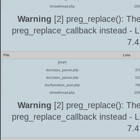
/showthread.php
109
Warning
[2] preg_replace(): The
preg_replace_callback instead - L
7.4
File
Line
[PHP]
/inc/class_parser.php
37
/inc/class_parser.php
15
/inc/functions_post.php
76
/showthread.php
109
Warning
[2] preg_replace(): The
preg_replace_callback instead - L
7.4