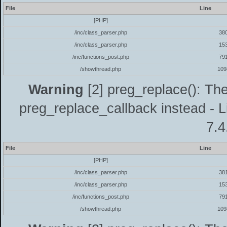
File
Line
[PHP]
/inc/class_parser.php
38
/inc/class_parser.php
15
/inc/functions_post.php
79
/showthread.php
109
Warning
[2] preg_replace(): The
preg_replace_callback instead - L
7.4
File
Line
[PHP]
/inc/class_parser.php
38
/inc/class_parser.php
15
/inc/functions_post.php
79
/showthread.php
109