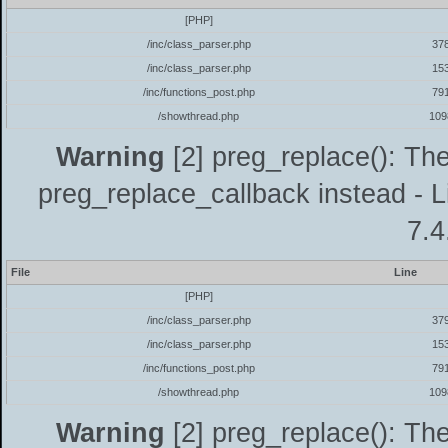
[PHP]
/inc/class_parser.php
37
/inc/class_parser.php
15
/inc/functions_post.php
79
/showthread.php
109
Warning
[2] preg_replace(): The
preg_replace_callback instead - L
7.4
File
Line
[PHP]
/inc/class_parser.php
37
/inc/class_parser.php
15
/inc/functions_post.php
79
/showthread.php
109
Warning
[2] preg_replace(): The