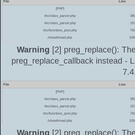
File
Line
[PHP]
/inc/class_parser.php
38
/inc/class_parser.php
15
/inc/functions_post.php
76
/showthread.php
109
Warning
[2] preg_replace(): The
preg_replace_callback instead - L
7.4
File
Line
[PHP]
/inc/class_parser.php
38
/inc/class_parser.php
15
/inc/functions_post.php
76
/showthread.php
109
Warning
[2] preg_replace(): The