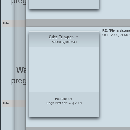
preg_replace_callback instead - L
7.4
File
Line
[PHP]
RE: [Plenarsitzun
08.12.2009, 21:58,
Gritz Frimpen
/inc/class_parser.php
37
Secret Agent Man
/inc/class_parser.php
15
/inc/functions_post.php
76
/showthread.php
109
Warning
[2] preg_replace(): The
preg_replace_callback instead - L
7.4
Beiträge:
96
Registriert seit:
Aug 2009
File
Line
[PHP]
/inc/class_parser.php
38
/inc/class_parser.php
15