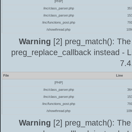
[PHP]
/inc/class_parser.php
35
/inc/class_parser.php
15
/inc/functions_post.php
79
/showthread.php
109
Warning
[2] preg_match(): The 
preg_replace_callback instead - L
7.4
File
Line
[PHP]
/inc/class_parser.php
36
/inc/class_parser.php
15
/inc/functions_post.php
79
/showthread.php
109
Warning
[2] preg_match(): The 