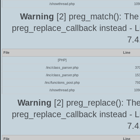
/showthread.php
109
Warning
[2] preg_match(): The 
preg_replace_callback instead - L
7.4
File
Line
[PHP]
/inc/class_parser.php
37
/inc/class_parser.php
15
/inc/functions_post.php
79
/showthread.php
109
Warning
[2] preg_replace(): The
preg_replace_callback instead - L
7.4
File
Line