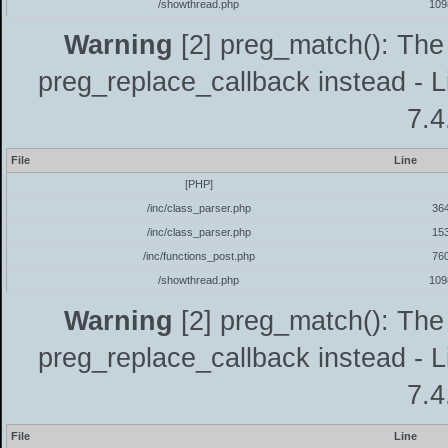
/showthread.php
109
Warning
[2] preg_match(): The 
preg_replace_callback instead - L
7.4
File
Line
[PHP]
/inc/class_parser.php
36
/inc/class_parser.php
15
/inc/functions_post.php
76
/showthread.php
109
Warning
[2] preg_match(): The 
preg_replace_callback instead - L
7.4
File
Line