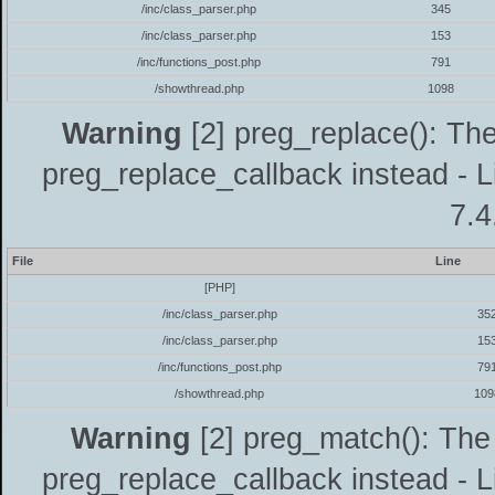
/inc/class_parser.php
345
/inc/class_parser.php
153
/inc/functions_post.php
791
/showthread.php
1098
Warning
[2] preg_replace(): The
preg_replace_callback instead - L
7.4
File
Line
[PHP]
/inc/class_parser.php
35
/inc/class_parser.php
15
/inc/functions_post.php
79
/showthread.php
109
Warning
[2] preg_match(): The 
preg_replace_callback instead - L