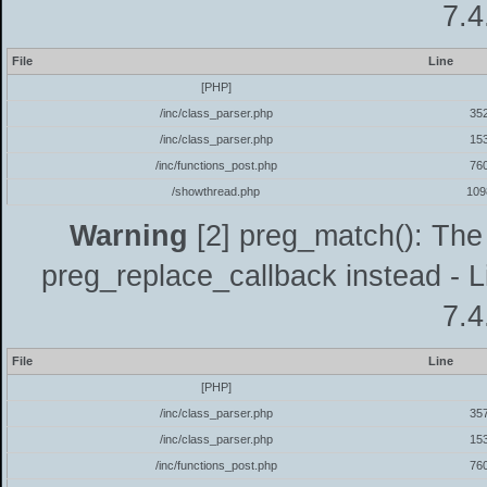
7.4
File
Line
[PHP]
/inc/class_parser.php
35
/inc/class_parser.php
15
/inc/functions_post.php
76
/showthread.php
109
Warning
[2] preg_match(): The 
preg_replace_callback instead - L
7.4
File
Line
[PHP]
/inc/class_parser.php
35
/inc/class_parser.php
15
/inc/functions_post.php
76