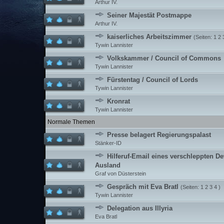
Arthur IV.
Seiner Majestät Postmappe
Arthur IV.
kaiserliches Arbeitszimmer
(Seiten:
1
2
Tywin Lannister
Volkskammer / Council of Commons
Tywin Lannister
Fürstentag / Council of Lords
Tywin Lannister
Kronrat
Tywin Lannister
Normale Themen
Presse belagert Regierungspalast
Stänker-ID
Hilferuf-Email eines verschleppten 
Ausland
Graf von Düsterstein
Gespräch mit Eva Bratl
(Seiten:
1
2
3
4
)
Tywin Lannister
Delegation aus Illyria
Eva Bratl