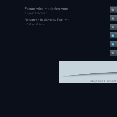
Forum wird moderiert von:
»
Tywin Lannister
Benutzer in diesem Forum:
» 1 Gast/Gäste