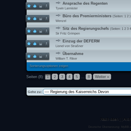
Ansprache des Regenten
Tywin Lannister
Büro des Premierministers
(Seiten:
1
2
)
Wenzel
Sitz des Regierungschefs
(Seiten:
1
2
3
Sir Fritz Grimpen
Einzug der DEFERM
Lionel von Straßner
Übernahme
William T. Riker
Sortierungsoptionen zeigen
Seiten (8):
1
2
3
4
5
...
8
Weiter »
Gehe zu:
Nach oben
|
|
Arc
Deutsche Übersetzung:
MyBB.