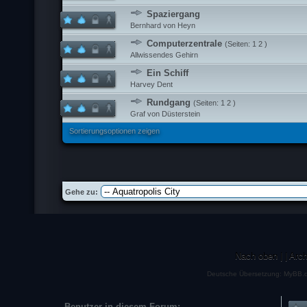
Spaziergang
Bernhard von Heyn
Computerzentrale
(Seiten:
1
2
)
Allwissendes Gehirn
Ein Schiff
Harvey Dent
Rundgang
(Seiten:
1
2
)
Graf von Düsterstein
Sortierungsoptionen zeigen
Gehe zu:
Nach oben
|
|
Arc
Deutsche Übersetzung:
MyBB.
Benutzer in diesem Forum: