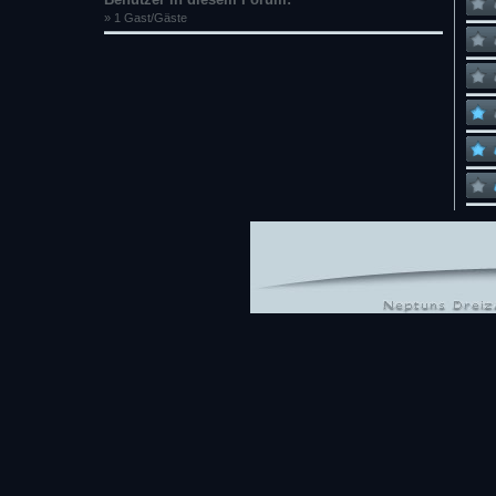
» 1 Gast/Gäste