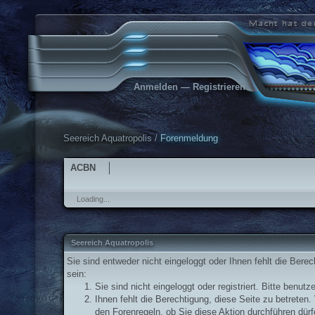
Anmelden
—
Registrieren
Seereich Aquatropolis
/
Forenmeldung
ACBN
Loading...
Seereich Aquatropolis
Sie sind entweder nicht eingeloggt oder Ihnen fehlt die Bere
sein:
Sie sind nicht eingeloggt oder registriert. Bitte benu
Ihnen fehlt die Berechtigung, diese Seite zu betrete
den Forenregeln, ob Sie diese Aktion durchführen dürf