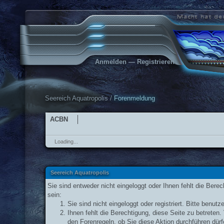
Anmelden
—
Registrieren
Seereich Aquatropolis
/
Forenmeldung
ACBN
Loading...
Seereich Aquatropolis
Sie sind entweder nicht eingeloggt oder Ihnen fehlt die Bere
sein:
Sie sind nicht eingeloggt oder registriert. Bitte benu
Ihnen fehlt die Berechtigung, diese Seite zu betrete
den Forenregeln, ob Sie diese Aktion durchführen dürf