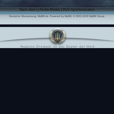
Nach oben
|
|
Archiv-Modus
|
RSS-Synchronisation
Deutsche Übersetzung:
MyBB.de
, Powered by
MyBB
, © 2002-2026
MyBB Group
.