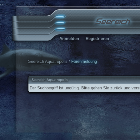
Anmelden
—
Registrieren
Seereich Aquatropolis
/
Forenmeldung
Seereich Aquatropolis
Der Suchbegriff ist ungültig. Bitte gehen Sie zurück und ver