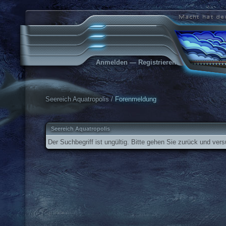
Anmelden
—
Registrieren
Seereich Aquatropolis
/
Forenmeldung
Seereich Aquatropolis
Der Suchbegriff ist ungültig. Bitte gehen Sie zurück und ver