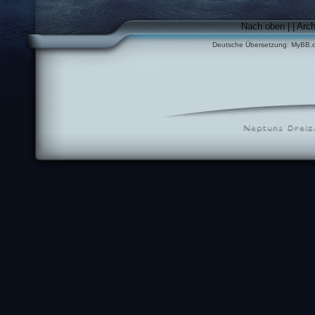
Nach oben
|
|
Arc
Deutsche Übersetzung:
MyBB.