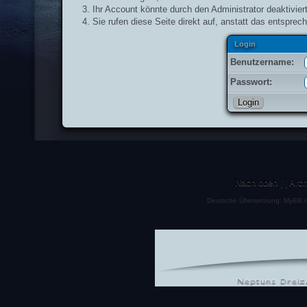
Ihr Account könnte durch den Administrator deaktiviert
Sie rufen diese Seite direkt auf, anstatt das entspr
Login
Benutzername:
Passwort:
Nach oben
|
|
Arc
Deutsche Übersetzung:
MyBB.