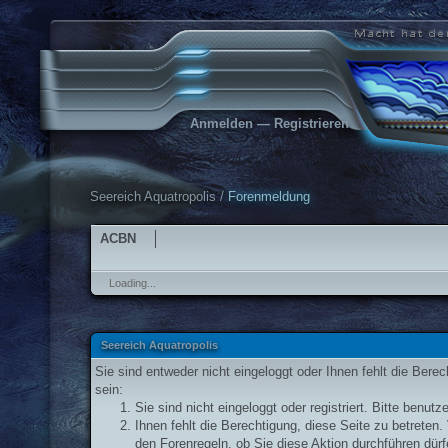
Anmelden
—
Registrieren
Seereich Aquatropolis
/
Forenmeldung
ACBN
Loading...
Seereich Aquatropolis
Sie sind entweder nicht eingeloggt oder Ihnen fehlt die Bere
sein:
Sie sind nicht eingeloggt oder registriert. Bitte benu
Ihnen fehlt die Berechtigung, diese Seite zu betrete
den Forenregeln, ob Sie diese Aktion durchführen dürf