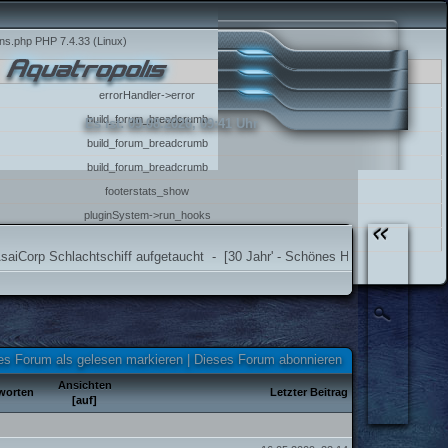
ions.php PHP 7.4.33 (Linux)
errorHandler->error
build_forum_breadcrumb
Es ist:
09.08.2026, 09:41 Uhr
build_forum_breadcrumb
build_forum_breadcrumb
footerstats_show
pluginSystem->run_hooks
require_once
rp Schlachtschiff aufgetaucht
-
[30 Jahr' - Schönes Haar!] Die Bürger von Aq
es Forum als gelesen markieren
|
Dieses Forum abonnieren
Ansichten
worten
Letzter Beitrag
[
auf
]