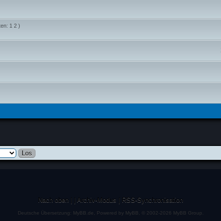
ten:
1
2
)
Nach oben
|
|
Archiv-Modus
|
RSS-Synchronisation
Deutsche Übersetzung:
MyBB.de
, Powered by
MyBB
, © 2002-2026
MyBB Group
.