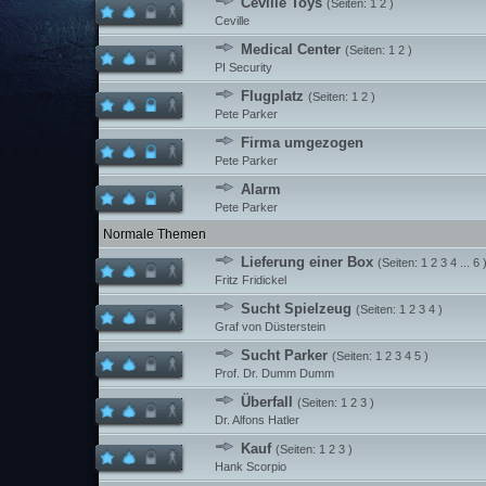
Ceville Toys
(Seiten:
1
2
)
Ceville
Medical Center
(Seiten:
1
2
)
PI Security
Flugplatz
(Seiten:
1
2
)
Pete Parker
Firma umgezogen
Pete Parker
Alarm
Pete Parker
Normale Themen
Lieferung einer Box
(Seiten:
1
2
3
4
...
6
Fritz Fridickel
Sucht Spielzeug
(Seiten:
1
2
3
4
)
Graf von Düsterstein
Sucht Parker
(Seiten:
1
2
3
4
5
)
Prof. Dr. Dumm Dumm
Überfall
(Seiten:
1
2
3
)
Dr. Alfons Hatler
Kauf
(Seiten:
1
2
3
)
Hank Scorpio