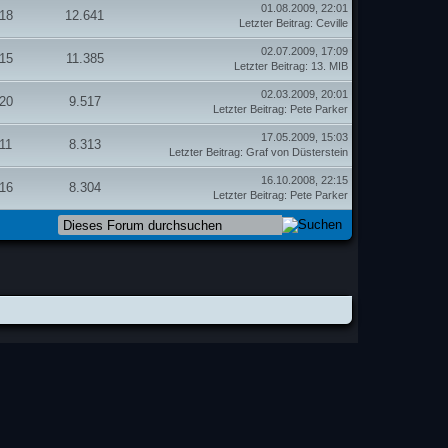
01.08.2009, 22:01
18
12.641
Letzter Beitrag
:
Ceville
02.07.2009, 17:09
15
11.385
Letzter Beitrag
:
13. MIB
02.03.2009, 20:01
20
9.517
Letzter Beitrag
:
Pete Parker
17.05.2009, 15:03
11
8.313
Letzter Beitrag
:
Graf von Düsterstein
16.10.2008, 22:15
16
8.304
Letzter Beitrag
:
Pete Parker