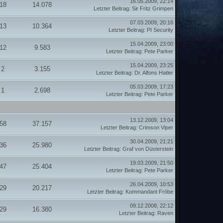
16.05.2009, 22:14
18
14.078
Letzter Beitrag
:
Sir Fritz Grimpen
07.03.2009, 20:16
13
10.364
Letzter Beitrag
:
PI Security
15.04.2009, 23:00
12
9.583
Letzter Beitrag
:
Pete Parker
15.04.2009, 23:25
2
3.155
Letzter Beitrag
:
Dr. Alfons Hatler
05.03.2009, 17:23
1
2.698
Letzter Beitrag
:
Pete Parker
13.12.2009, 13:04
58
37.157
Letzter Beitrag
:
Crimson Viper
30.04.2009, 21:21
36
25.980
Letzter Beitrag
:
Graf von Düsterstein
19.03.2009, 21:50
47
25.404
Letzter Beitrag
:
Pete Parker
26.04.2009, 10:53
29
20.217
Letzter Beitrag
:
Kommandant Fröbe
09.12.2008, 22:12
29
16.380
Letzter Beitrag
:
Raven