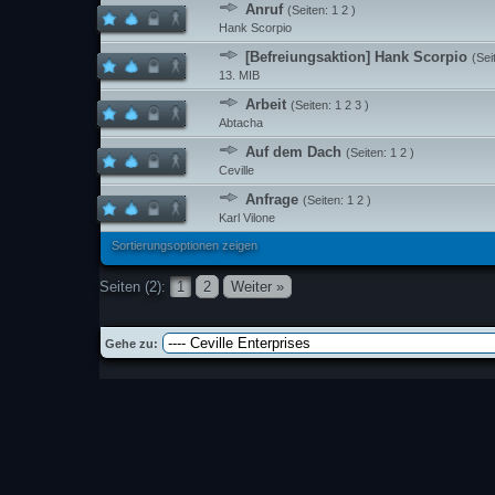
Anruf
(Seiten:
1
2
)
Hank Scorpio
[Befreiungsaktion] Hank Scorpio
(Sei
13. MIB
Arbeit
(Seiten:
1
2
3
)
Abtacha
Auf dem Dach
(Seiten:
1
2
)
Ceville
Anfrage
(Seiten:
1
2
)
Karl Vilone
Sortierungsoptionen zeigen
Seiten (2):
1
2
Weiter »
Gehe zu: