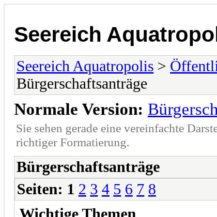
Seereich Aquatropol
Seereich Aquatropolis
>
Öffentl
Bürgerschaftsanträge
Normale Version:
Bürgersch
Sie sehen gerade eine vereinfachte Darst
richtiger Formatierung.
Bürgerschaftsanträge
Seiten:
1
2
3
4
5
6
7
8
Wichtige Themen