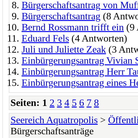
Bürgerschaftsantrag von Muf
Bürgerschaftsantrag
(8 Antwo
Bernd Rossmann trifft ein
(9 
Eduard Fels
(4 Antworten)
Juli und Juliette Zeak
(3 Antw
Einbürgerungsantrag Vivian
Einbürgerungsantrag Herr T
Einbürgerungsantrag eines H
Seiten:
1
2
3
4
5
6
7
8
Seereich Aquatropolis
>
Öffentl
Bürgerschaftsanträge